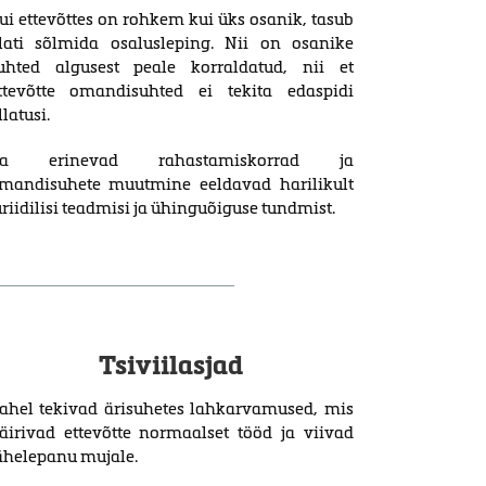
ui ettevõttes on rohkem kui üks osanik, tasub
lati sõlmida osalusleping. Nii on osanike
uhted algusest peale korraldatud, nii et
ttevõtte omandisuhted ei tekita edaspidi
llatusi.
a erinevad rahastamiskorrad ja
mandisuhete muutmine eeldavad harilikult
uriidilisi teadmisi ja ühinguõiguse tundmist.
Tsiviilasjad
ahel tekivad ärisuhetes lahkarvamused, mis
äirivad ettevõtte normaalset tööd ja viivad
ähelepanu mujale.