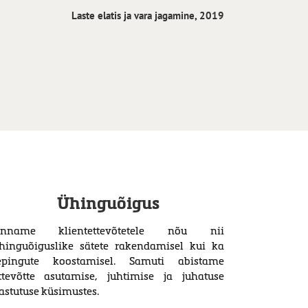
Laste elatis ja vara jagamine, 2019
Üürileandja abistamine, 2019
Ühinguõigus
nname klientettevõtetele nõu nii
hinguõiguslike sätete rakendamisel kui ka
epingute koostamisel. Samuti abistame
ttevõtte asutamise, juhtimise ja juhatuse
astutuse küsimustes.