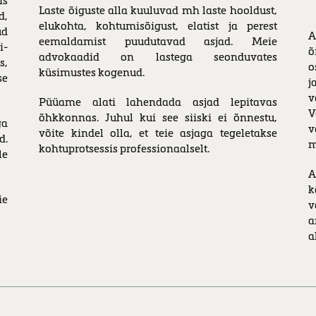
is
Laste õiguste alla kuuluvad mh laste hooldust,
d,
elukohta, kohtumisõigust, elatist ja perest
ud
A
eemaldamist puudutavad asjad. Meie
i­
õ
advokaadid on lastega seonduvates
s,
o
küsimustes kogenud.
se
j
v
Püüame alati lahendada asjad lepitavas
V
õhkkonnas. Juhul kui see siiski ei õnnestu,
ga
v
võite kindel olla, et teie asjaga tegeletakse
d.
m
kohtuprotsessis professionaalselt.
le
A
k
ie
v
a
a