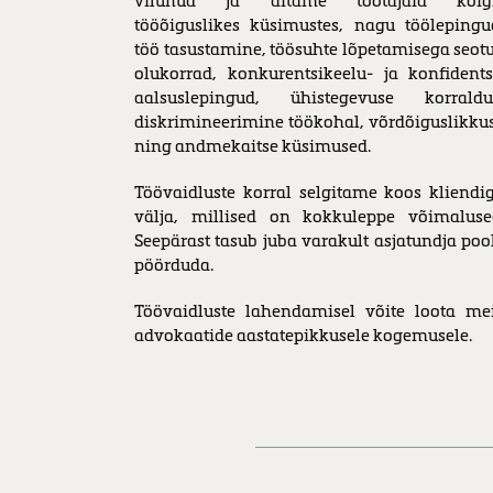
vilunud ja aitame töötajaid kõig
tööõiguslikes küsimustes, nagu töölepingu
töö tasustamine, töösuhte lõpetamisega seot
olukorrad, konkurentsikeelu- ja kon­fi­dent­s
aal­sus­le­pin­gud, ühis­te­ge­vuse kor­ral­du
diskrimineerimine töökohal, võrdõiguslikku
ning andmekaitse küsimused.
Töövaidluste korral selgitame koos kliendi
välja, millised on kokkuleppe võimaluse
Seepärast tasub juba varakult asjatundja poo
pöörduda.
Töövaidluste lahendamisel võite loota me
advokaatide aastatepikkusele kogemusele.