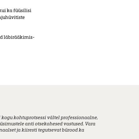
i ka füüsilisi
juhüvitiste
ad läbirääkimis-
es ja lahenduseni püüti jõuda mitmel eri moel
a kiire ja tänu sellele loodi rahustav õhkkond.
ti makstud puhkuse-, nädalalõpu- ja õhtuse töö
li kogu kohtuprotsessi vältel professionaalne,
küsimustele anti otsekohesed vastused. Vara
naalset ja kiiresti tegutsevat bürood ka
Kannatanu abistamine kriminaalasjas, 2019
Töötasud, 2019