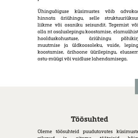
Ühinguõiguse küsimustes võib advoka
hinnata äriühingu, selle struktuuriüksu
liikme või osaniku seisundit. Tegemist võ
olla nt osaluslepingu koostamise, elamuühis
hoolduskohustuse, äriühingu põhikir
muutmise ja üldkoosoleku, vaide, lepin
koostamise, ärihoone üürilepingu, eluase
ostu-müügi või vaidluse lahendamisega.
Töösuhted
Oleme töösuhteid puudutavates küsimust