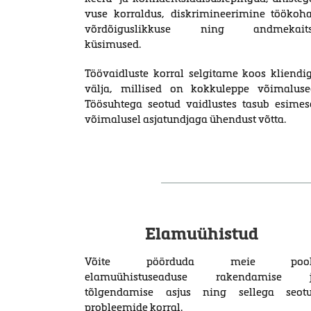
vuse kor­ral­dus, diskrimineerimine töökoha
võrdõiguslikkuse ning andmekait
küsimused.
Töövaidluste korral selgitame koos kliendi
välja, millised on kokkuleppe võimaluse
Töösuhtega seotud vaidlustes tasub esimes
võimalusel asjatundjaga ühendust võtta.
Elamuühistud
Võite pöörduda meie pool
elamuühistuseaduse rakendamise 
tõlgendamise asjus ning sellega seot
probleemide korral.