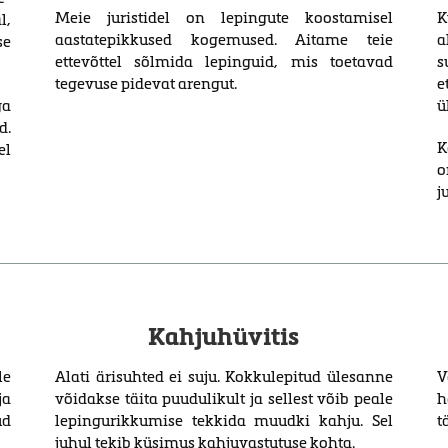
Meie juristidel on lepingute koostamisel
K
l,
aastatepikkused kogemused. Aitame teie
a
se
ettevõttel sõlmida lepinguid, mis toetavad
s
tegevuse pidevat arengut.
e
ga
ü
d.
K
el
o
j
Kahjuhüvitis
e
Alati ärisuhted ei suju. Kokkulepitud ülesanne
V
ja
võidakse täita puudulikult ja sellest võib peale
h
ud
lepingurikkumise tekkida muudki kahju. Sel
t
juhul tekib küsimus kahjuvastutuse kohta.