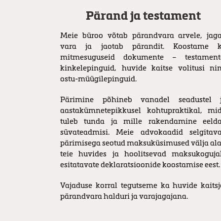
Pärand ja testament
Meie büroo võtab pärandvara arvele, jag
vara ja jaotab pärandit. Koostame 
mitmesuguseid dokumente – testament
kinkelepinguid, huvide kaitse volitusi ni
ostu-müügilepinguid.
Pärimine põhineb vanadel seadustel 
aastakümnetepikkusel kohtupraktikal, mi
tuleb tunda ja mille rakendamine eeld
süvateadmisi. Meie advokaadid selgitav
pärimisega seotud maksuküsimused välja ala
teie huvides ja hoolitsevad maksukoguja
esitatavate deklaratsioonide koostamise eest.
Vajaduse korral tegutseme ka huvide kaitsj
pärandvara halduri ja varajagajana.