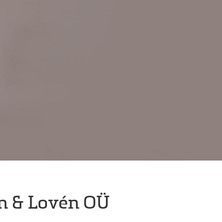
n & Lovén OÜ