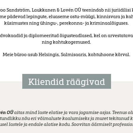
o Sandström, Laukkanen & Lovén OÜ teenindab nii juriidilisi ku
leme pädevad lepingute, eluaseme ostu-müügi, kinnisvara ja kah
küsimustes ning ühingu-, perekonna- ja kriminaalõiguses.
dvokaadid ja diplomeeritud õigusteadlased, kel on arvestatav
ning kohtukogemused.
Meie büroo asub Helsingis, Salmisaaris, kohtuhoone kõrval.
Kliendid räägivad
jatundlik. Tunnen, et asju aeti tõepoolest meie ettevõtte huvid
vén OÜ
alati olemas ja tema vajadusi võeti arvesse. Kunagi ei olnud liig
rapooletu ja äärmiselt professionaalse töö eest! Sain abi vales
aitas mind laste elatise ja vara jagamise asjas. Teenus o
jatundlikku nõu eri võimaluste kaalumiseks ja muret tekitanud 
tööd tundev ja õiglane advokaat, kes seisab kliendi eest.
musel lastele ja endale alatise kodu. Soovitan äärmiselt professio
üüri maksmata jätnud üürniku üürilepingu lõpetatud.