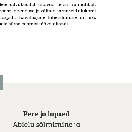
eie advokaadid aitavad leida võimalikult
oodsa lahenduse ja vältida sarnaseid olukordi
daspidi. Tsiviilasjade lahendamine on üks
eie büroo peamisi töövaldkondi.
Pere ja lapsed
Abielu sõlmimine ja