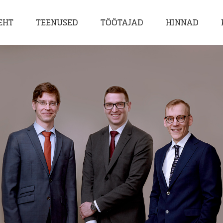
EHT
TEENUSED
TÖÖTAJAD
HINNAD