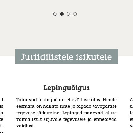
Juriidilistele isikutele
Lepinguõigus
ud
Toimivad lepingud on ettevõtluse alus. Nende
A
is
eesmärk on hallata riske ja tagada tavapärase
ü
ja
tegevuse jätkumine. Lepingud panevad aluse
l
te
võimalikult sujuvale tegevusele ja ennetavad
e
i­
vaidlusi.
v
ge­