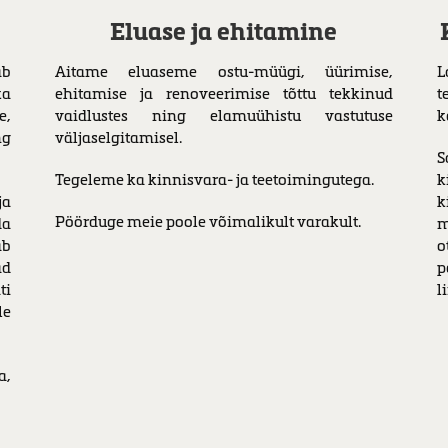
Eluase ja ehitamine
ab
Aitame eluaseme ostu-müügi, üürimise,
L
ka
ehitamise ja renoveerimise tõttu tekkinud
t
e,
vaidlustes ning elamuühistu vastutuse
k
ng
väljaselgitamisel.
S
Tegeleme ka kinnisvara- ja teetoimingutega.
k
ja
k
Pöörduge meie poole võimalikult varakult.
da
m
ab
o
ad
p
ti
l
le
a,