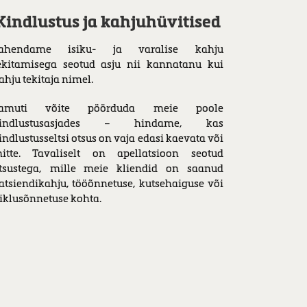
Kindlustus ja kahjuhüvitised
ahendame isiku- ja varalise kahju
ekitamisega seotud asju nii kannatanu kui
ahju tekitaja nimel.
amuti võite pöörduda meie poole
indlustusasjades – hindame, kas
indlustusseltsi otsus on vaja edasi kaevata või
itte. Tavaliselt on apellatsioon seotud
tsustega, mille meie kliendid on saanud
atsiendikahju, tööõnnetuse, kutsehaiguse või
iiklusõnnetuse kohta.