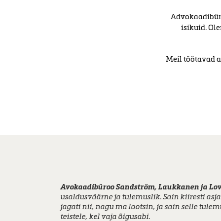
Advokaadibüro
isikuid. O
Meil töötavad a
Olen teenusega rahul, see on olnud lahke ja as
Avokaadibüroo Sandström, Laukkanen ja Lo
Tänan südamest
Olen teenusega väga rahul. Kliendi jaoks oldi 
advokaat Ville Sandströmi
e
ilma asjatu viivitamiseta.
usaldusväärne ja tulemuslik. Sain kiiresti as
tasu korrigeerimisel. Ville Sandström on oma 
Vajalikud toimingud said kiiresti tehtud.
jagati nii, nagu ma lootsin, ja sain selle tule
Olen rahul, sest saime häirivalt käitunud ja 
teistele, kel vaja õigusabi.