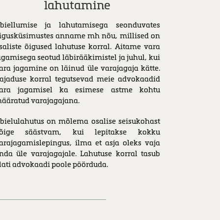
lahutamine
biellumise ja lahutamisega seonduvates
igusküsimustes anname mh nõu, millised on
saliste õigused lahutuse korral. Aitame vara
agamisega seotud läbirääkimistel ja juhul, kui
ara jagamine on läinud üle varajagaja kätte.
ajaduse korral tegutsevad meie advokaadid
ara jagamisel ka esimese astme kohtu
ääratud varajagajana.
bielulahutus on mõlema osalise seisukohast
õige säästvam, kui lepitakse kokku
arajagamislepingus, ilma et asja oleks vaja
nda üle varajagajale. Lahutuse korral tasub
lati advokaadi poole pöörduda.