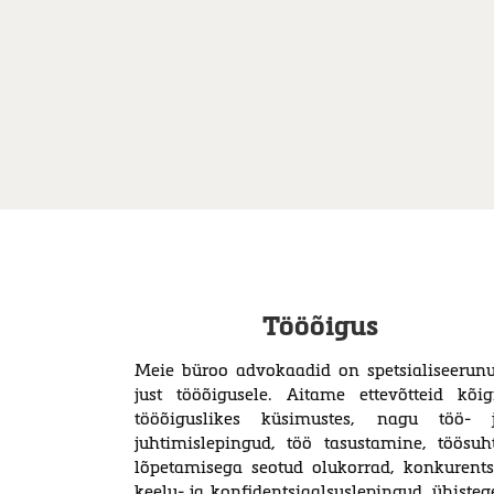
Tööõigus
Meie büroo advokaadid on spetsialiseerun
just tööõigusele. Aitame ettevõtteid kõig
tööõiguslikes küsimustes, nagu töö- 
juhtimislepingud, töö tasustamine, töösuh
lõpetamisega seotud olukorrad, kon­ku­rent­s
keelu- ja kon­­fi­­dent­­­si­­aal­­­sus­­le­­­pin­gud, ü­his­te­