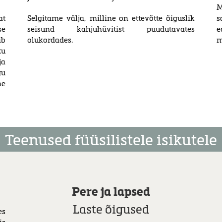
M
at
Selgitame välja, milline on ettevõtte õiguslik
s
se
seisund kahjuhüvitist puudutavates
e
ib
olukordades.
m
tu
ja
gu
me
Teenused füüsilistele isikutele
Pere ja lapsed
Laste õigused
es