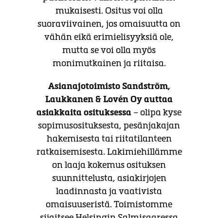
mukaisesti. Ositus voi olla
suoraviivainen, jos omaisuutta on
vähän eikä erimielisyyksiä ole,
mutta se voi olla myös
monimutkainen ja riitaisa.
Asianajotoimisto Sandström,
Laukkanen & Lovén Oy auttaa
asiakkaita osituksessa
– olipa kyse
sopimusosituksesta, pesänjakajan
hakemisesta tai riitatilanteen
ratkaisemisesta. Lakimiehillämme
on laaja kokemus osituksen
suunnittelusta, asiakirjojen
laadinnasta ja vaativista
omaisuuseristä. Toimistomme
sijaitsee Helsingin Salmisaaressa