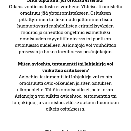
Oikeus vaatia ositusta ei vanhene. Yhteisesti omistettu
omaisuus jää yhteisomistukseen. Osituksen
pitkittyminen tai tekemättä jättäminen lisää
huomattavasti mahdollisten erimielisyyksien
määrää ja aiheuttaa ongelmia esimerkiksi
omaisuuden myyntitilanteessa tai puolison
avioituessa uudelleen. Asianajaja voi vauhdittaa
prosessia ja hakea tarvittaessa pesänjakajan.
Miten avioehto, testamentti tai lahjakirja voi
vaikuttaa ositukseen?
Avioehto, testamentti tai lahjakirja voi rajata
omaisuutta avio-oikeuden ja siten osituksen
ulkopuolelle. Tällöin omaisuutta ei jaeta tasan.
Asianajaja voi tulkita avioehtoa, testamenttia tai
lahjakirjaa, ja varmistaa, että se otetaan huomioon
oikein osituksessa.