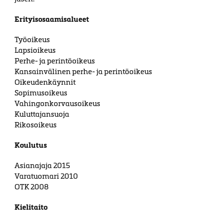
Erityisosaamisalueet
Työoikeus
Lapsioikeus
Perhe- ja perintöoikeus
Kansainvälinen perhe- ja perintöoikeus
Oikeudenkäynnit
Sopimusoikeus
Vahingonkorvausoikeus
Kuluttajansuoja
Rikosoikeus
Koulutus
Asianajaja 2015
Varatuomari 2010
OTK 2008
Kielitaito