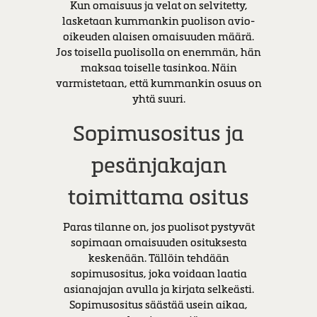
Kun omaisuus ja velat on selvitetty,
lasketaan kummankin puolison avio-
oikeuden alaisen omaisuuden määrä.
Jos toisella puolisolla on enemmän, hän
maksaa toiselle tasinkoa. Näin
varmistetaan, että kummankin osuus on
yhtä suuri.
Sopimusositus ja
pesänjakajan
toimittama ositus
Paras tilanne on, jos puolisot pystyvät
sopimaan omaisuuden osituksesta
keskenään. Tällöin tehdään
sopimusositus, joka voidaan laatia
asianajajan avulla ja kirjata selkeästi.
Sopimusositus säästää usein aikaa,