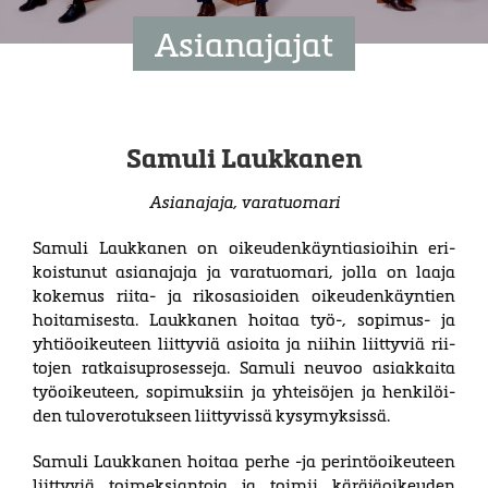
Asianajajat
Samuli Laukkanen
Asianajaja, varatuomari
Samuli Laukkanen on oikeuden­käynti­asioi­hin eri­
kois­tunut asi­an­ajaja ja vara­tuo­mari, jolla on laaja
koke­mus riita- ja rikos­asi­oiden oikeu­den­käyntien
hoita­misesta. Laukkanen hoitaa työ-, sopimus- ja
yhtiö­oikeuteen liit­tyviä asi­oita ja niihin liit­tyviä rii­
tojen ratkaisu­prosesseja. Samuli neuvoo asi­ak­kaita
työ­­oi­keu­teen, sopi­­muksiin ja yhtei­söjen ja hen­ki­­löi­
den tulo­­vero­tukseen liit­­tyvissä kysy­­myksissä.
Samuli Laukkanen hoitaa perhe -ja perintö­oikeuteen
liittyviä toi­meksi­antoja ja toimii käräjä­oikeuden