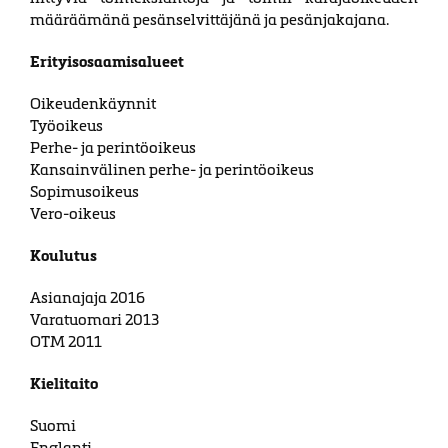
määräämänä pesän­selvit­täjänä ja pesän­jakajana.
Erityisosaamisalueet
Oikeudenkäynnit
Työoikeus
Perhe- ja perintöoikeus
Kansainvälinen perhe- ja perintöoikeus
Sopimusoikeus
Vero-oikeus
Koulutus
Asianajaja 2016
Varatuomari 2013
OTM 2011
Kielitaito
Suomi
Englanti