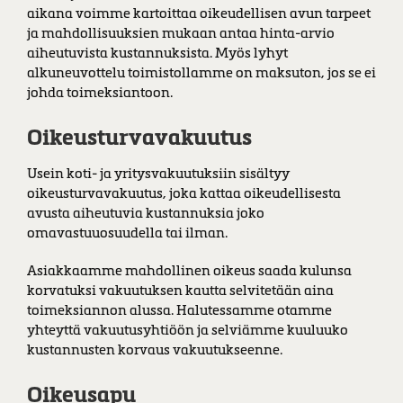
aikana voimme kartoittaa oikeudellisen avun tarpeet
ja mahdollisuuksien mukaan antaa hinta-arvio
aiheutuvista kustannuksista. Myös lyhyt
alkuneuvottelu toimistollamme on maksuton, jos se ei
johda toimeksiantoon.
Oikeusturvavakuutus
Usein koti- ja yritysvakuutuksiin sisältyy
oikeusturvavakuutus, joka kattaa oikeudellisesta
avusta aiheutuvia kustannuksia joko
omavastuuosuudella tai ilman.
Asiakkaamme mahdollinen oikeus saada kulunsa
korvatuksi vakuutuksen kautta selvitetään aina
toimeksiannon alussa. Halutessamme otamme
yhteyttä vakuutusyhtiöön ja selviämme kuuluuko
kustannusten korvaus vakuutukseenne.
Oikeusapu