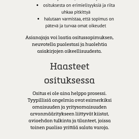
osituksesta on erimielisyyksiä ja riita
uhkaa pitkittyä
halutaan varmistaa, että sopimus on
pätevä ja turvaa omat oikeudet
Asianajaja voi laatia ositussopimuksen,
neuvotella puolestasi ja huolehtia
asiakirjojen oikeellisuudesta.
Haasteet
osituksessa
Ositus ei ole aina helppo prosessi.
Tyypillisiä ongelmia ovat esimerkiksi
omaisuuden ja yritysomaisuuden
arvonmääritykseen liittyvät kiistat,
avioehdon tulkinta ja tilanteet, joissa
toinen puoliso yrittää salata varoja.