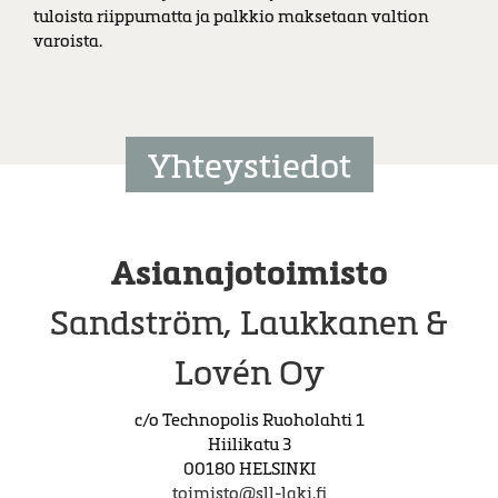
tuloista riippumatta ja palkkio maksetaan valtion
varoista.
Yhteystiedot
Asianajotoimisto
Sandström, Laukkanen &
Lovén Oy
c/o Technopolis Ruoholahti 1
Hiilikatu 3
00180 HELSINKI
toimisto@sll-laki.fi