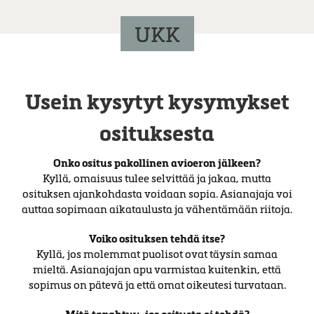
UKK
Usein kysytyt kysymykset
osituksesta
Onko ositus pakollinen avioeron jälkeen?
Kyllä, omaisuus tulee selvittää ja jakaa, mutta
osituksen ajankohdasta voidaan sopia. Asianajaja voi
auttaa sopimaan aikataulusta ja vähentämään riitoja.
Voiko osituksen tehdä itse?
Kyllä, jos molemmat puolisot ovat täysin samaa
mieltä. Asianajajan apu varmistaa kuitenkin, että
sopimus on pätevä ja että omat oikeutesi turvataan.
Mitä tapahtuu, jos ositusta ei tehdä?