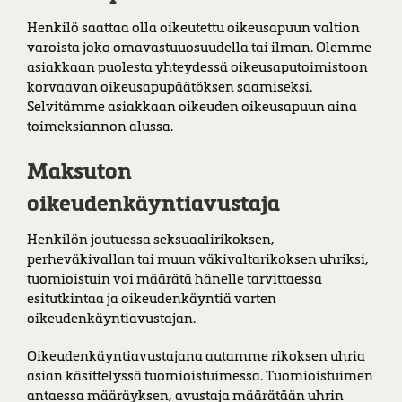
Henkilö saattaa olla oikeutettu oikeusapuun valtion
varoista joko omavastuuosuudella tai ilman. Olemme
asiakkaan puolesta yhteydessä oikeusaputoimistoon
korvaavan oikeusapupäätöksen saamiseksi.
Selvitämme asiakkaan oikeuden oikeusapuun aina
toimeksiannon alussa.
Maksuton
oikeudenkäyntiavustaja
Henkilön joutuessa seksuaalirikoksen,
perheväkivallan tai muun väkivaltarikoksen uhriksi,
tuomioistuin voi määrätä hänelle tarvittaessa
esitutkintaa ja oikeudenkäyntiä varten
oikeudenkäyntiavustajan.
Oikeudenkäyntiavustajana autamme rikoksen uhria
asian käsittelyssä tuomioistuimessa. Tuomioistuimen
antaessa määräyksen, avustaja määrätään uhrin