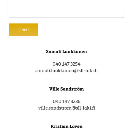
Samuli Laukkanen
040 147 3254
samuli.laukkanen@sll-laki.fi
Ville Sandström
040 147 3236
ville.sandstrom@sll-laki.fi
Kristian Lovén