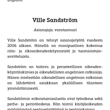
Ville Sandström
Asianajaja, varatuomari
Ville Sandström on tehnyt asianajotyötä vuodesta
2006 alkaen. Hänellä on moni­puo­linen ko­kemus
riita- ja rikos­oikeu­denkäyn­neistä ja tuo­mi­ois­tuin­
sovit­teluista.
Sandström on taitava ja perusteellinen oikeuden­
käynti­­laki­mies ja oikeu­del­­listen ongel­mien ratkaisija.
Hänen mieles­tään oikeudel­lisen ongelman ratkaisun
on lähdet­tävä asiak­kaan yksilölli­sen tilan­teen
ymmär­tämi­sestä.
Sandströmin erikoistumisalueita ovat työ­oikeus sekä
perhe- ja perintö­oikeus. Hän toimii kärä­jä­oikeu­den
määräämänä pesän­selvit­täjänä ja pesän­jakajana.