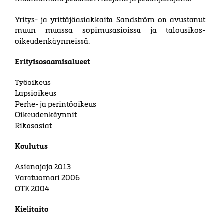
Yritys- ja yrittäjäasiakkaita Sandström on avus­tanut
muun muassa sopimus­asioissa ja talous­ikos­
oikeuden­käynneissä.
Erityisosaamisalueet
Työoikeus
Lapsioikeus
Perhe- ja perintöoikeus
Oikeudenkäynnit
Rikosasiat
Koulutus
Asianajaja 2013
Varatuomari 2006
OTK 2004
Kielitaito