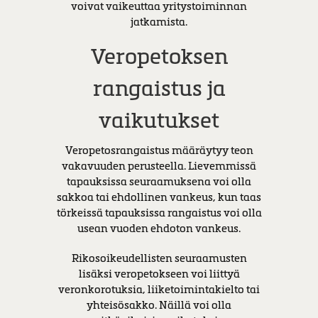
voivat vaikeuttaa yritystoiminnan
jatkamista.
Veropetoksen
rangaistus ja
vaikutukset
Veropetosrangaistus määräytyy teon
vakavuuden perusteella. Lievemmissä
tapauksissa seuraamuksena voi olla
sakkoa tai ehdollinen vankeus, kun taas
törkeissä tapauksissa rangaistus voi olla
usean vuoden ehdoton vankeus.
Rikosoikeudellisten seuraamusten
lisäksi veropetokseen voi liittyä
veronkorotuksia, liiketoimintakielto tai
yhteisösakko. Näillä voi olla