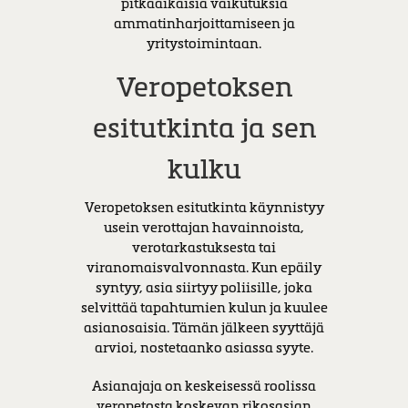
pitkäaikaisia vaikutuksia
ammatinharjoittamiseen ja
yritystoimintaan.
Veropetoksen
esitutkinta ja sen
kulku
Veropetoksen esitutkinta käynnistyy
usein verottajan havainnoista,
verotarkastuksesta tai
viranomaisvalvonnasta. Kun epäily
syntyy, asia siirtyy poliisille, joka
selvittää tapahtumien kulun ja kuulee
asianosaisia. Tämän jälkeen syyttäjä
arvioi, nostetaanko asiassa syyte.
Asianajaja on keskeisessä roolissa
veropetosta koskevan rikosasian