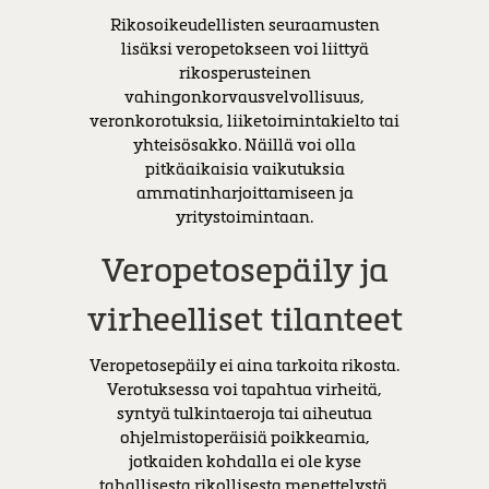
Rikosoikeudellisten seuraamusten
lisäksi veropetokseen voi liittyä
rikosperusteinen
vahingonkorvausvelvollisuus,
veronkorotuksia, liiketoimintakielto tai
yhteisösakko. Näillä voi olla
pitkäaikaisia vaikutuksia
ammatinharjoittamiseen ja
yritystoimintaan.
Veropetosepäily ja
virheelliset tilanteet
Veropetosepäily ei aina tarkoita rikosta.
Verotuksessa voi tapahtua virheitä,
syntyä tulkintaeroja tai aiheutua
ohjelmistoperäisiä poikkeamia,
jotkaiden kohdalla ei ole kyse
tahallisesta rikollisesta menettelystä.