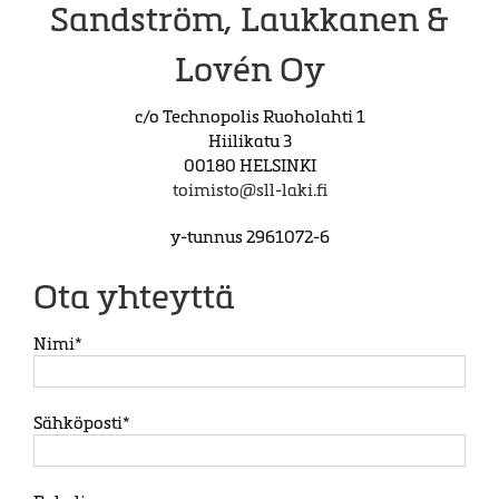
Sandström, Laukkanen &
Lovén Oy
c/o Technopolis Ruoholahti 1
Hiilikatu 3
00180 HELSINKI
toimisto@sll-laki.fi
y-tunnus 2961072-6
Ota yhteyttä
Nimi*
Sähköposti*