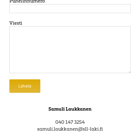
Puhelinnumero
Viesti
Samuli Laukkanen
040 147 3254
samuli.laukkanen@sll-laki.fi