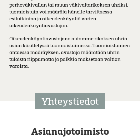
perheväkivallan tai muun väkivaltarikoksen uhriksi,
tuomioistuin voi määrätä hänelle tarvittaessa
esitutkintaa ja oikeudenkäyntiä varten
oikeudenkäyntiavustajan.
Oikeudenkäyntiavustajana autamme rikoksen uhria
asian käsittelyssä tuomioistuimessa. Tuomioistuimen
antaessa määräyksen, avustaja määrätään uhrin
tuloista riippumatta ja palkkio maksetaan valtion
varoista.
Yhteystiedot
Asianajotoimisto