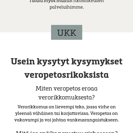
Tututu myös muihin
rikosoikeuden
palveluihimme
.
UKK
Usein kysytyt kysymykset
veropetosrikoksista
Miten veropetos eroaa
verorikkomuksesta?
Verorikkomus on lievempi teko, jossa virhe on
yleensä vähäinen tai korjattavissa. Veropetos on
vakavampi ja voi johtaa vankeusrangaistukseen.