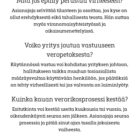
Mitä jos epäily perustuu virheeseen?
Asianajaja selvittää tilanteen ja osoittaa, jos kyse on
ollut erehdyksestä eikä tahallisesta teosta. Hän auttaa
myös viranomaisyhteistyössä ja
oikaisumenettelyissä.
Voiko yritys joutua vastuuseen
veropetoksesta?
Käytännössä vastuu voi kohdistua yrityksen johtoon,
hallitukseen taikka muuhun tosiasiallista
määräysvaltaa käyttävään henkilöön, jos päätöksiä
on tehty virheellisesti tai jos valvonta on laiminlyöty.
Kuinka kauan verorikosprosessi kestää?
Esitutkinta voi kestää useita kuukausia tai vuosia, ja
oikeudenkäynti seuraa sen jälkeen. Asianajaja seuraa
prosessia ja pitää sinut ajan tasalla jokaisesta
vaiheesta.