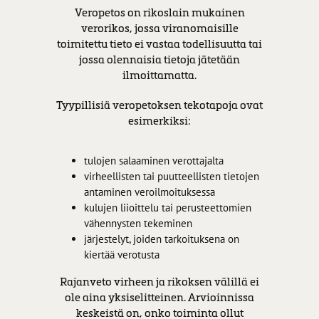
Veropetos on rikoslain mukainen
verorikos, jossa viranomaisille
toimitettu tieto ei vastaa todellisuutta tai
jossa olennaisia tietoja jätetään
ilmoittamatta.
Tyypillisiä veropetoksen tekotapoja ovat
esimerkiksi:
tulojen salaaminen verottajalta
virheellisten tai puutteellisten tietojen
antaminen veroilmoituksessa
kulujen liioittelu tai perusteettomien
vähennysten tekeminen
järjestelyt, joiden tarkoituksena on
kiertää verotusta
Rajanveto virheen ja rikoksen välillä ei
ole aina yksiselitteinen. Arvioinnissa
keskeistä on, onko toiminta ollut