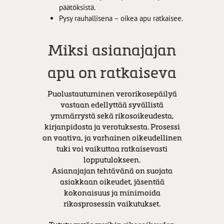
päätöksistä.
Pysy rauhallisena – oikea apu ratkaisee.
Miksi asianajajan
apu on ratkaiseva
Puolustautuminen verorikosepäilyä
vastaan edellyttää syvällistä
ymmärrystä sekä rikosoikeudesta,
kirjanpidosta ja verotuksesta. Prosessi
on vaativa, ja varhainen oikeudellinen
tuki voi vaikuttaa ratkaisevasti
lopputulokseen.
Asianajajan tehtävänä on suojata
asiakkaan oikeudet, jäsentää
kokonaisuus ja minimoida
rikosprosessin vaikutukset.