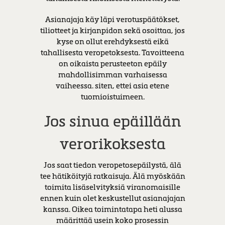
Asianajaja käy läpi verotuspäätökset,
tiliotteet ja kirjanpidon sekä osoittaa, jos
kyse on ollut erehdyksestä eikä
tahallisesta veropetoksesta. Tavoitteena
on oikaista perusteeton epäily
mahdollisimman varhaisessa
vaiheessa. siten, ettei asia etene
tuomioistuimeen.
Jos sinua epäillään
verorikoksesta
Jos saat tiedon veropetosepäilystä, älä
tee hätiköityjä ratkaisuja. Älä myöskään
toimita lisäselvityksiä viranomaisille
ennen kuin olet keskustellut asianajajan
kanssa. Oikea toimintatapa heti alussa
määrittää usein koko prosessin