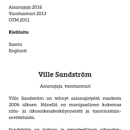
Asianajaja 2016
Varatuomari 2013
OTM 2011
Kielitaito
Suomi
Englanti
Ville Sandström
Asianajaja, varatuomari
Ville Sandström on tehnyt asianajotyötä vuodesta
2006 alkaen. Hänellä on moni­puo­linen ko­kemus
riita- ja rikos­oikeu­denkäyn­neistä ja tuo­mi­ois­tuin­
sovit­teluista.
Sandström on taitava ja perusteellinen oikeuden­