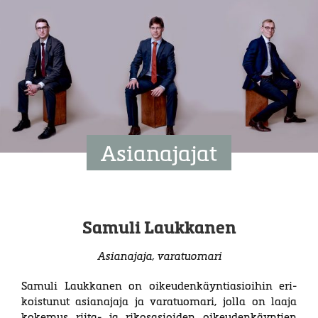
Asianajajat
Samuli Laukkanen
Asianajaja, varatuomari
Samuli Laukkanen on oikeuden­käynti­asioi­hin eri­
kois­tunut asi­an­ajaja ja vara­tuo­mari, jolla on laaja
koke­mus riita- ja rikos­asi­oiden oikeu­den­käyntien