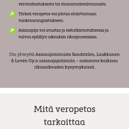
verotarkastuksesta tai viranomaisvalvonnasta.
Törkeä veropetos voi johtaa ehdottomaan
vankeusrangaistukseen.
Asianajaja voi avustaa jo esitutkintavaiheessa ja
valvoa epäillyn oikeuksia rikosprosessissa.
Ota yhteyttä
Asianajotoimisto Sandström, Laukkanen
& Lovén Oy:n asianajajatiimiin – autamme kaikissa
rikosoikeuden kysymyksissä.
Mitä veropetos
tarkoittaa