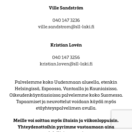
Ville Sandström
040 147 3236
ville.sandstrom@sll-laki.fi
Kristian Lovén
040 147 3256
kristian.loven@sll-laki.fi
Palvelemme koko Uudenmaan alueella, etenkin
Helsingissä, Espoossa, Vantaalla ja Kauniaisissa.
Oikeudenkäyntiasioissa palvelemme koko Suomessa.
Tapaamiset ja neuvottelut voidaan käydä myös
etäyhteyspalvelimen avulla.
Meille voi soittaa myös iltaisin ja viikonloppuisin.
Yhteydenottoihin pyrimme vastaamaan aina