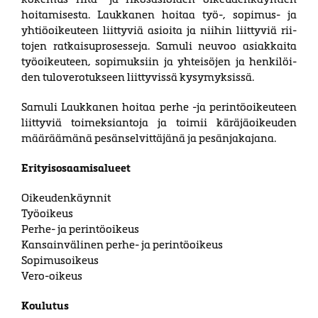
hoita­misesta. Laukkanen hoitaa työ-, sopimus- ja
yhtiö­oikeuteen liit­tyviä asi­oita ja niihin liit­tyviä rii­
tojen ratkaisu­prosesseja. Samuli neuvoo asi­ak­kaita
työ­­oi­keu­teen, sopi­­muksiin ja yhtei­söjen ja hen­ki­­löi­
den tulo­­vero­tukseen liit­­tyvissä kysy­­myksissä.
Samuli Laukkanen hoitaa perhe -ja perintö­oikeuteen
liittyviä toi­meksi­antoja ja toimii käräjä­oikeuden
määräämänä pesän­selvit­täjänä ja pesän­jakajana.
Erityisosaamisalueet
Oikeudenkäynnit
Työoikeus
Perhe- ja perintöoikeus
Kansainvälinen perhe- ja perintöoikeus
Sopimusoikeus
Vero-oikeus
Koulutus