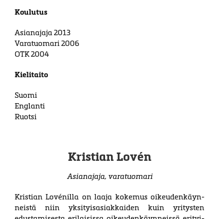
Koulutus
Asianajaja 2013
Varatuomari 2006
OTK 2004
Kielitaito
Suomi
Englanti
Ruotsi
Kristian Lovén
Asianajaja, varatuomari
Kristian Lovénilla on laaja kokemus oi­keu­den­käyn­
neistä niin yksityisasiakkaiden kuin yritysten
edustamisesta erilaisissa oi­keu­den­käyn­neissä eri­tyi­