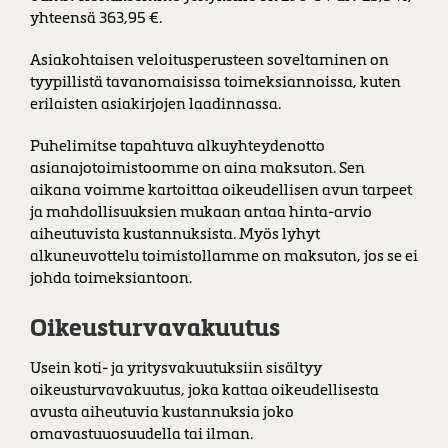
yhteensä 363,95 €.
Asiakohtaisen veloitusperusteen soveltaminen on
tyypillistä tavanomaisissa toimeksiannoissa, kuten
erilaisten asiakirjojen laadinnassa.
Puhelimitse tapahtuva alkuyhteydenotto
asianajotoimistoomme on aina maksuton. Sen
aikana voimme kartoittaa oikeudellisen avun tarpeet
ja mahdollisuuksien mukaan antaa hinta-arvio
aiheutuvista kustannuksista. Myös lyhyt
alkuneuvottelu toimistollamme on maksuton, jos se ei
johda toimeksiantoon.
Oikeusturvavakuutus
Usein koti- ja yritysvakuutuksiin sisältyy
oikeusturvavakuutus, joka kattaa oikeudellisesta
avusta aiheutuvia kustannuksia joko
omavastuuosuudella tai ilman.