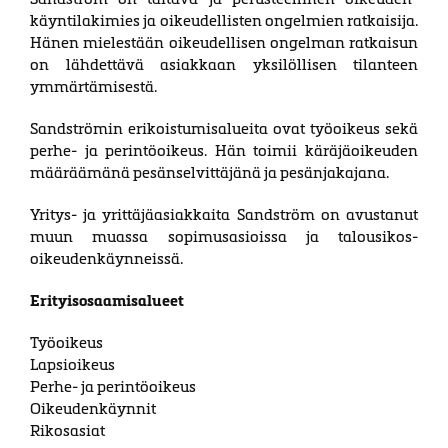
käynti­­laki­mies ja oikeu­del­­listen ongel­mien ratkaisija.
Hänen mieles­tään oikeudel­lisen ongelman ratkaisun
on lähdet­tävä asiak­kaan yksilölli­sen tilan­teen
ymmär­tämi­sestä.
Sandströmin erikoistumisalueita ovat työ­oikeus sekä
perhe- ja perintö­oikeus. Hän toimii kärä­jä­oikeu­den
määräämänä pesän­selvit­täjänä ja pesän­jakajana.
Yritys- ja yrittäjäasiakkaita Sandström on avus­tanut
muun muassa sopimus­asioissa ja talous­ikos­
oikeuden­käynneissä.
Erityisosaamisalueet
Työoikeus
Lapsioikeus
Perhe- ja perintöoikeus
Oikeudenkäynnit
Rikosasiat