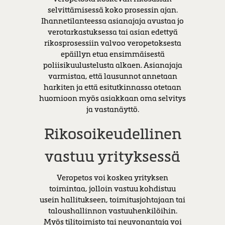
selvittämisessä koko prosessin ajan.
Ihannetilanteessa asianajaja avustaa jo
verotarkastuksessa tai asian edettyä
rikosprosessiin valvoo veropetoksesta
epäillyn etua ensimmäisestä
poliisikuulustelusta alkaen. Asianajaja
varmistaa, että lausunnot annetaan
harkiten ja että esitutkinnassa otetaan
huomioon myös asiakkaan oma selvitys
ja vastanäyttö.
Rikosoikeudellinen
vastuu yrityksessä
Veropetos voi koskea yrityksen
toimintaa, jolloin vastuu kohdistuu
usein hallitukseen, toimitusjohtajaan tai
taloushallinnon vastuuhenkilöihin.
Myös tilitoimisto tai neuvonantaja voi