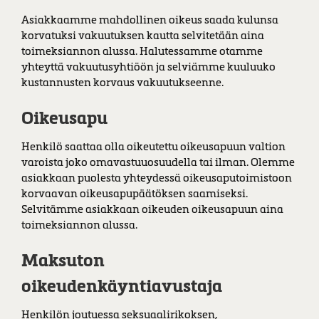
Asiakkaamme mahdollinen oikeus saada kulunsa
korvatuksi vakuutuksen kautta selvitetään aina
toimeksiannon alussa. Halutessamme otamme
yhteyttä vakuutusyhtiöön ja selviämme kuuluuko
kustannusten korvaus vakuutukseenne.
Oikeusapu
Henkilö saattaa olla oikeutettu oikeusapuun valtion
varoista joko omavastuuosuudella tai ilman. Olemme
asiakkaan puolesta yhteydessä oikeusaputoimistoon
korvaavan oikeusapupäätöksen saamiseksi.
Selvitämme asiakkaan oikeuden oikeusapuun aina
toimeksiannon alussa.
Maksuton
oikeudenkäyntiavustaja
Henkilön joutuessa seksuaalirikoksen,