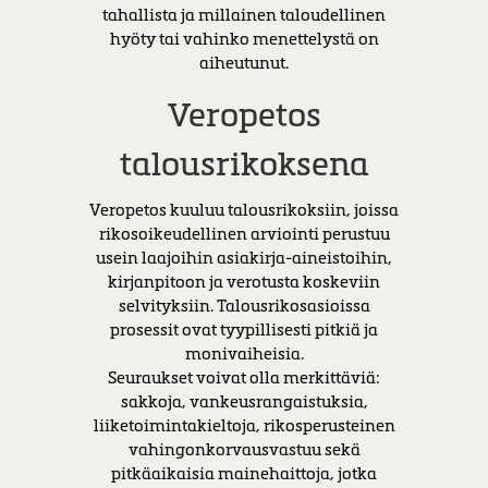
tahallista ja millainen taloudellinen
hyöty tai vahinko menettelystä on
aiheutunut.
Veropetos
talousrikoksena
Veropetos kuuluu talousrikoksiin, joissa
rikosoikeudellinen arviointi perustuu
usein laajoihin asiakirja-aineistoihin,
kirjanpitoon ja verotusta koskeviin
selvityksiin. Talousrikosasioissa
prosessit ovat tyypillisesti pitkiä ja
monivaiheisia.
Seuraukset voivat olla merkittäviä:
sakkoja, vankeusrangaistuksia,
liiketoimintakieltoja, rikosperusteinen
vahingonkorvausvastuu sekä
pitkäaikaisia mainehaittoja, jotka