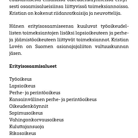
sesti osaa­mis­alu­eisiinsa liit­tyvissä toimeksi­annoissa.
Kris­tian on ko­kenut rii­dan­­rat­kaisija ja neuvot­­telija.
Hänen erityisosaamiseensa kuuluvat työ­oi­keu­del­
listen toi­meksi­antojen lisäksi lapsi­oikeuteen ja perhe-
ja jääm­istö­oikeuteen liit­tyvät toimeksi­annot. Kristian
Lovén on Suomen asian­ajaja­liiton valtuus­kunnan
jäsen.
Erityisosaamisalueet
Työoikeus
Lapsioikeus
Perhe- ja perintöoikeus
Kansainvälinen perhe- ja perintöoikeus
Oikeudenkäynnit
Sopimusoikeus
Vahingonkorvausoikeus
Kuluttajansuoja
Rikosoikeus