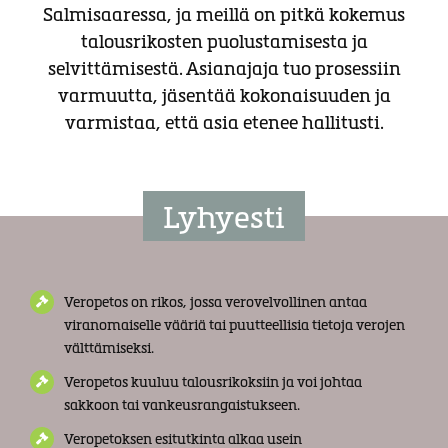
Salmisaaressa, ja meillä on pitkä kokemus
talousrikosten puolustamisesta ja
selvittämisestä. Asianajaja tuo prosessiin
varmuutta, jäsentää kokonaisuuden ja
varmistaa, että asia etenee hallitusti.
Lyhyesti
Veropetos on rikos, jossa verovelvollinen antaa
viranomaiselle vääriä tai puutteellisia tietoja verojen
välttämiseksi.
Veropetos kuuluu talousrikoksiin ja voi johtaa
sakkoon tai vankeusrangaistukseen.
Veropetoksen esitutkinta alkaa usein