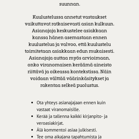
suunnan.
Kuulustelussa annetut vastaukset
vaikuttavat ratkaisevasti asian kulkuun.
Asianajaja keskustelee asiakkaan
kanssa hänen asemastaan ennen
kuulustelua ja valvoo, että kuulustelu
toimitetaan asiakkaan edun mukaisesti.
Asianajaja auttaa myös arvioimaan,
onko viranomaisen keräämä aineisto
riittävä ja oikeassa kontekstissa. Näin
voidaan välttää väärinkäsitykset ja
rakentaa selkeä puolustus.
Ota yhteys asianajajaan ennen kuin
vastaat viranomaisille.
Kerää ja tallenna kaikki kirjanpito- ja
veroasiakirjat.
Älä kommentoi asiaa julkisesti.
Tee oma aikajana tapahtumista ja