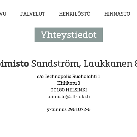
IVU
PALVELUT
HENKILÖSTÖ
HINNASTO
Yhteystiedot
oimisto
Sandström, Laukkanen 
c/o Technopolis Ruoholahti 1
Hiilikatu 3
00180 HELSINKI
toimisto@sll-laki.fi
y-tunnus 2961072-6