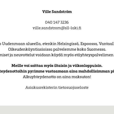
Ville Sandström
040 147 3236
ville.sandstrom@sll-laki.fi
Uudenmaan alueella, etenkin Helsingissä, Espoossa, Vantaalla
Oikeudenkäyntiasioissa palvelemme koko Suomessa.
iset ja neuvottelut voidaan käydä myös etäyhteyspalvelimen 
Meille voi soittaa myös iltaisin ja viikonloppuisin.
teydenottoihin pyrimme vastaamaan aina mahdollisimman pi
Alkuyhteydenotto on aina maksuton!
Asiakasrekisterin tietosuojaseloste