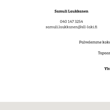
Samuli Laukkanen
040 147 3254
samuli.laukkanen@sll-laki.fi
Palvelemme koko 
Tapaam
Yh