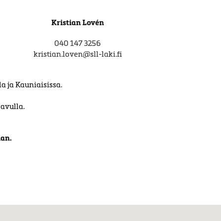
Kristian Lovén
040 147 3256
kristian.loven@sll-laki.fi
 ja Kauniaisissa.
avulla.
an.